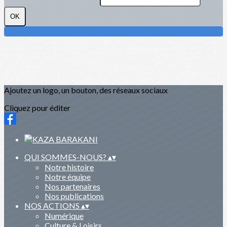
OK
Ajoutez un logo, un bouton, des réseaux sociaux
Cliquez pour éditer
QUI SOMMES-NOUS?
▴
▾
Notre histoire
Notre équipe
Nos partenaires
Nos publications
NOS ACTIONS
▴
▾
Numérique
Culture & Loisirs