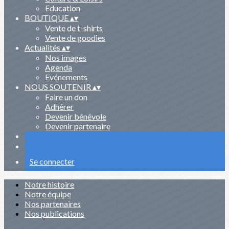
Education
BOUTIQUE
▴
▾
Vente de t-shirts
Vente de goodies
Actualités
▴
▾
Nos images
Agenda
Evénements
NOUS SOUTENIR
▴
▾
Faire un don
Adhérer
Devenir bénévole
Devenir partenaire
Se connecter
Notre histoire
Notre équipe
Nos partenaires
Nos publications