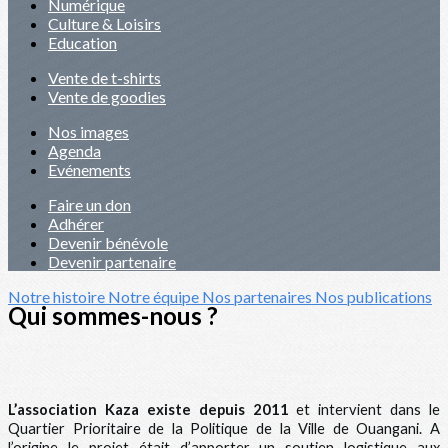
Numérique
Culture & Loisirs
Education
Vente de t-shirts
Vente de goodies
Nos images
Agenda
Evénements
Faire un don
Adhérer
Devenir bénévole
Devenir partenaire
Notre histoire
Notre équipe
Nos partenaires
Nos publications
Qui sommes-nous ?
L’association Kaza existe depuis 2011
et intervient dans le
Quartier Prioritaire de la Politique de la Ville de Ouangani. A
l’origine le projet était d’apporter un soutien logistique aux