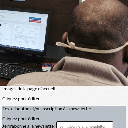
Exporter les lignes sélectionnées
Exporter toutes les colonnes
Exporter uniquement les colonnes affichées
Menu
<
>
Notre histoire
Notre équipe
Nos partenaires
Nos publications
?>
Images de la page d'accueil
Cliquez pour éditer
Texte, bouton et/ou inscription à la newsletter
Cliquez pour éditer
Je m'abonne à la newsletter