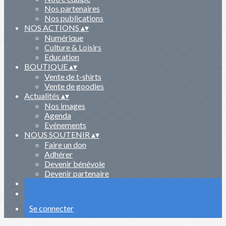
Nos partenaires
Nos publications
NOS ACTIONS
▴
▾
Numérique
Culture & Loisirs
Education
BOUTIQUE
▴
▾
Vente de t-shirts
Vente de goodies
Actualités
▴
▾
Nos images
Agenda
Evénements
NOUS SOUTENIR
▴
▾
Faire un don
Adhérer
Devenir bénévole
Devenir partenaire
Se connecter