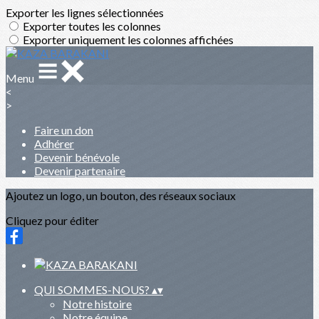
Exporter les lignes sélectionnées
Exporter toutes les colonnes
Exporter uniquement les colonnes affichées
Menu
<
>
Faire un don
Adhérer
Devenir bénévole
Devenir partenaire
Ajoutez un logo, un bouton, des réseaux sociaux
Cliquez pour éditer
QUI SOMMES-NOUS?
▴
▾
Notre histoire
Notre équipe